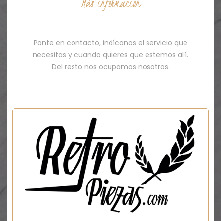
Más información
Contacto
Ponte en contacto, indícanos el servicio que
necesitas y cuando quieres que estemos allí.
Del resto nos ocupamos nosotros.