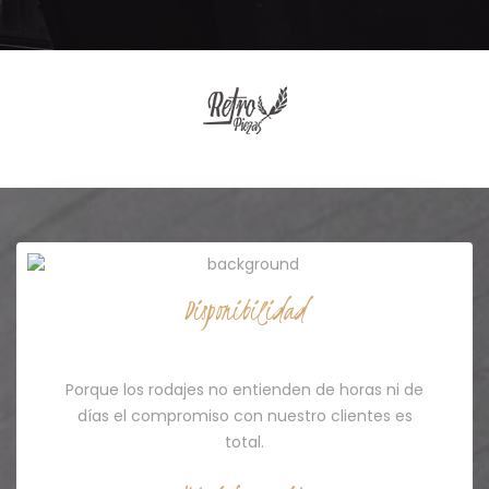
Disponibilidad
Servicio 24/7
Porque los rodajes no entienden de horas ni de
días el compromiso con nuestro clientes es
total.