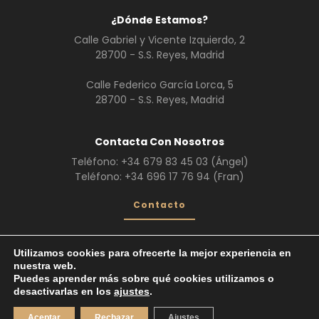
¿Dónde Estamos?
Calle Gabriel y Vicente Izquierdo, 2
28700 - S.S. Reyes, Madrid
Calle Federico García Lorca, 5
28700 - S.S. Reyes, Madrid
Contacta Con Nosotros
Teléfono:
+34 679 83 45 03
(Ángel)
Teléfono:
+34 696 17 76 94
(Fran)
Contacto
Utilizamos cookies para ofrecerte la mejor experiencia en
nuestra web.
¿Quiénes Somos?
Servicios
Galería
Puedes aprender más sobre qué cookies utilizamos o
Trabajos realizados
desactivarlas en los
ajustes
.
Vehículos de Escena
© 2026. Todos los derechos reservados.
Aceptar
Rechazar
Ajustes