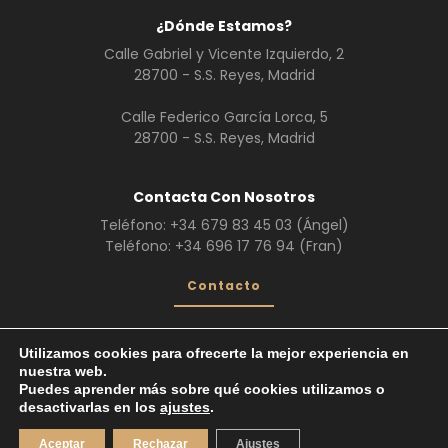
¿Dónde Estamos?
Calle Gabriel y Vicente Izquierdo, 2
28700 - S.S. Reyes, Madrid
Calle Federico García Lorca, 5
28700 - S.S. Reyes, Madrid
Contacta Con Nosotros
Teléfono:
+34 679 83 45 03
(Ángel)
Teléfono:
+34 696 17 76 94
(Fran)
Contacto
Utilizamos cookies para ofrecerte la mejor experiencia en
nuestra web.
¿Quiénes Somos?
Servicios
Galería
Puedes aprender más sobre qué cookies utilizamos o
Trabajos realizados
desactivarlas en los
ajustes
.
Vehículos de Escena
© 2026. Todos los derechos reservados.
Aceptar
Rechazar
Ajustes