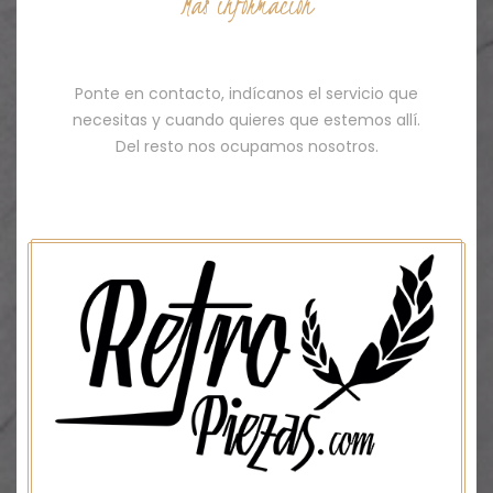
Más información
Contacto
Ponte en contacto, indícanos el servicio que
necesitas y cuando quieres que estemos allí.
Del resto nos ocupamos nosotros.