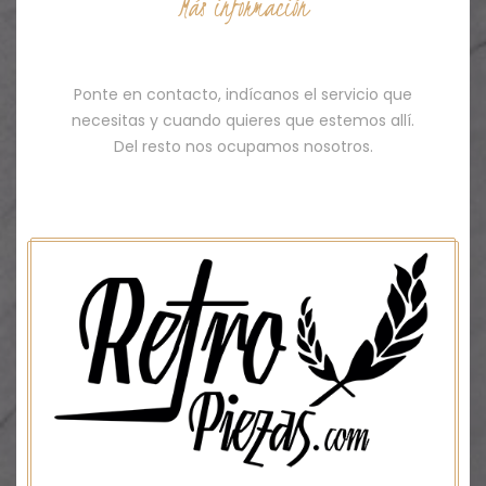
Más información
Contacto
Ponte en contacto, indícanos el servicio que
necesitas y cuando quieres que estemos allí.
Del resto nos ocupamos nosotros.