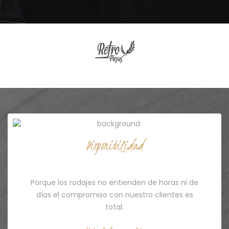
Disponibilidad
Servicio 24/7
Porque los rodajes no entienden de horas ni de
días el compromiso con nuestro clientes es
total.