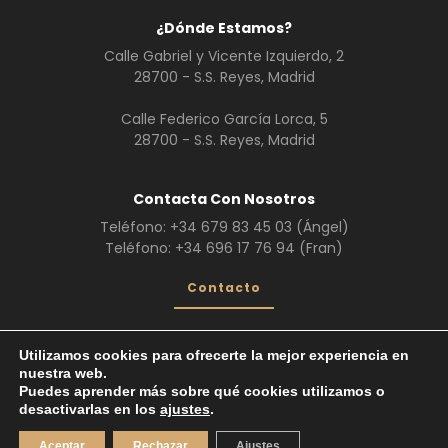
¿Dónde Estamos?
Calle Gabriel y Vicente Izquierdo, 2
28700 - S.S. Reyes, Madrid
Calle Federico García Lorca, 5
28700 - S.S. Reyes, Madrid
Contacta Con Nosotros
Teléfono:
+34 679 83 45 03
(Ángel)
Teléfono:
+34 696 17 76 94
(Fran)
Contacto
Utilizamos cookies para ofrecerte la mejor experiencia en
nuestra web.
¿Quiénes Somos?
Servicios
Galería
Puedes aprender más sobre qué cookies utilizamos o
Trabajos realizados
desactivarlas en los
ajustes
.
Vehículos de Escena
© 2026. Todos los derechos reservados.
Aceptar
Rechazar
Ajustes