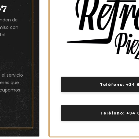
/7
enden de
miso con
al.
el servicio
ieres que
Teléfono: +34 
 ocupamos
Teléfono: +34 