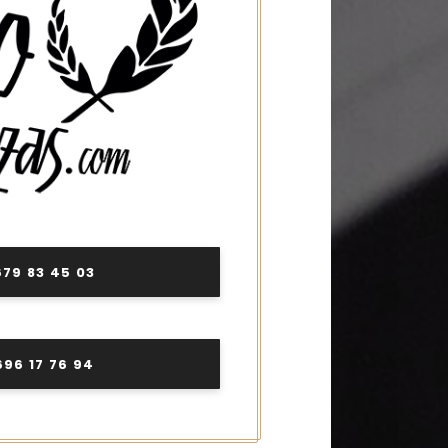
679 83 45 03
696 17 76 94