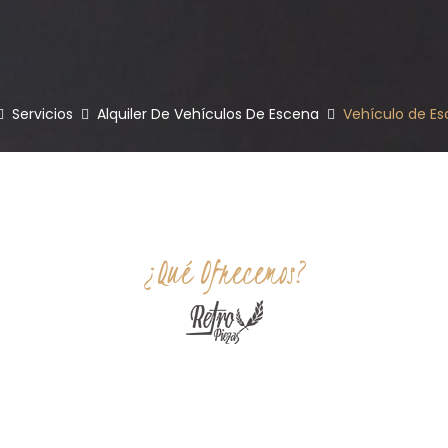
Servicios
Alquiler De Vehículos De Escena
Vehículo de Es
¿Qué Ofrecemos?