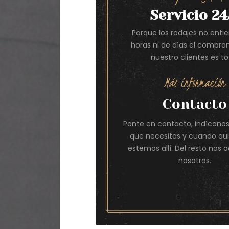
Servicio 24
Porque los rodajes no enti
horas ni de días el compro
nuestro clientes es tot
Más información
Contacto
Ponte en contacto, indícanos 
que necesitas y cuando qu
estemos allí. Del resto nos
nosotros.