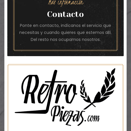
Más información
Contacto
Ponte en contacto, indícanos el servicio que
necesitas y cuando quieres que estemos allí.
Del resto nos ocupamos nosotros.