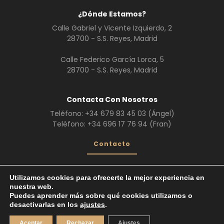
¿Dónde Estamos?
Calle Gabriel y Vicente Izquierdo, 2
28700 - S.S. Reyes, Madrid
Calle Federico García Lorca, 5
28700 - S.S. Reyes, Madrid
Contacta Con Nosotros
Teléfono:
+34 679 83 45 03
(Ángel)
Teléfono:
+34 696 17 76 94
(Fran)
Contacto
Utilizamos cookies para ofrecerte la mejor experiencia en
nuestra web.
¿Quiénes Somos?
Servicios
Galería
Puedes aprender más sobre qué cookies utilizamos o
Trabajos realizados
desactivarlas en los
ajustes
.
Vehículos de Escena
© 2026. Todos los derechos reservados.
Aceptar
Rechazar
Ajustes